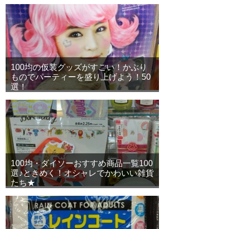
100均の仮装グッズがすごい！かぶり
ものでパーティーを盛り上げよう！50
選！
100均・ダイソーおすすめ商品一覧100
選♪ときめく！オシャレでかわいい雑貨
たち★