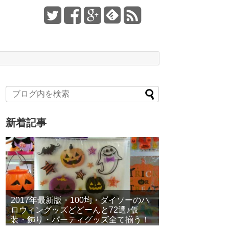
新着記事
2017年最新版・100均・ダイソーのハ
ロウィングッズどどーんと72選♪仮
装・飾り・パーティグッズ全て揃う！