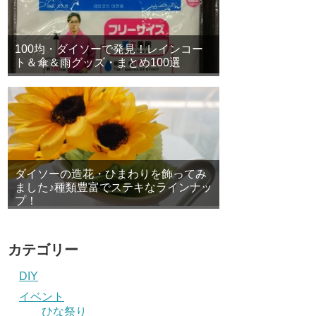
100均・ダイソーで発見！レインコー
ト＆傘＆雨グッズ・まとめ100選
ダイソーの造花・ひまわりを飾ってみ
ました♪種類豊富でステキなラインナッ
プ！
カテゴリー
DIY
イベント
ひな祭り