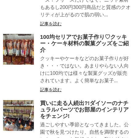
もあるし200円300円商品だと質感のクオ
リティが上がるので肌の弱い...
記事を読む
100均セリアでお菓子作り♡クッキ
ー・ケーキ材料の製菓グッズをご紹
介
クッキーやケーキなどのお菓子作りが好
き・・・ではない。あまりやらない人向
けに100均では様々な製菓グッズが販売
されています。よく簡単なお菓子...
記事を読む
買いに走る人続出?!ダイソーのナチ
ュラルパーツでお部屋のインテリア
をチェンジ!
過ごしやすい季節となってきました。公
園で秋を見つけたり、自然を満喫するの