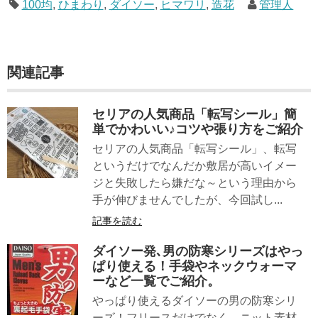
100均
,
ひまわり
,
ダイソー
,
ヒマワリ
,
造花
管理人
関連記事
セリアの人気商品「転写シール」簡
単でかわいい♪コツや張り方をご紹介
セリアの人気商品「転写シール」、転写
というだけでなんだか敷居が高いイメー
ジと失敗したら嫌だな～という理由から
手が伸びませんでしたが、今回試し...
記事を読む
ダイソー発､男の防寒シリーズはやっ
ぱり使える！手袋やネックウォーマ
ーなど一覧でご紹介。
やっぱり使えるダイソーの男の防寒シリ
ーズ！フリースだけでなく、ニット素材