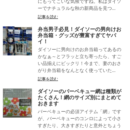
にもってこいな気候ですね。私はダイソ
ーでナチュラルな秋の新商品を見つ...
記事を読む
弁当男子必見！ダイソーの男向けお
弁当箱・グッズが豊富すぎてヤバ
イ！
ダイソーに男向けのお弁当箱ってあるの
かなぁ～とフラッと立ち寄ったら、すご
い品揃えにビックリ！今まで、妻のおさ
がり弁当箱をなんとなく使っていた...
記事を読む
ダイソーのバーベキュー網は種類が
たくさん！網のサイズ別にまとめて
おきます
バーベキューの必須アイテム「網」です
が、バーベキューのコンロによって小さ
すぎたり、大きすぎたりと意外とちょう