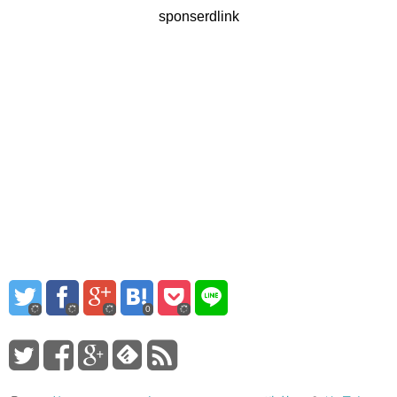
sponserdlink
0