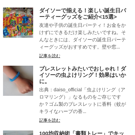
ダイソーで揃える！楽しい誕生日パ
ーティーグッズをご紹介<15選>
友達や子供の誕生日パーティ！お金をか
けずにできるだけ楽しみたいですね。そ
んなときには、ダイソーの誕生日パーテ
ィーグッズがおすすめです。壁や窓...
記事を読む
ブレスレットみたいでおしゃれ！ダ
イソーの虫よけリング！効果はいか
に。
出典：daiso_official「虫よけリング（ア
ロマリング）」なるものをご存じです
か？ゴム製のブレスレットに香料（蚊が
キライなハーブの香...
記事を読む
100均収納術「書類トレー」でキッ