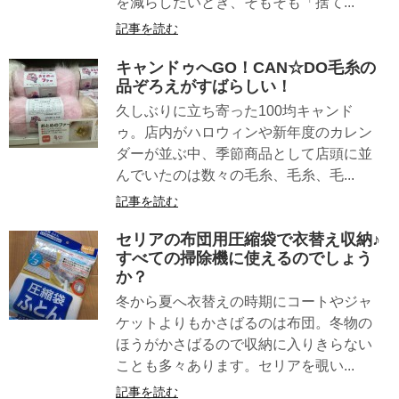
を減らしたいとき、そもそも「捨て...
記事を読む
キャンドゥへGO！CAN☆DO毛糸の
品ぞろえがすばらしい！
久しぶりに立ち寄った100均キャンド
ゥ。店内がハロウィンや新年度のカレン
ダーが並ぶ中、季節商品として店頭に並
んでいたのは数々の毛糸、毛糸、毛...
記事を読む
セリアの布団用圧縮袋で衣替え収納♪
すべての掃除機に使えるのでしょう
か？
冬から夏へ衣替えの時期にコートやジャ
ケットよりもかさばるのは布団。冬物の
ほうがかさばるので収納に入りきらない
ことも多々あります。セリアを覗い...
記事を読む