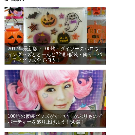
2017年最新版・100均・ダイソーのハロウ
ィングッズどどーんと72選♪仮装・飾り・パ
ーティグッズ全て揃う！
100均の仮装グッズがすごい！かぶりもので
パーティーを盛り上げよう！50選！