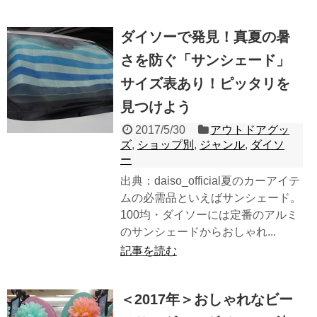
ダイソーで発見！真夏の暑
さを防ぐ「サンシェード」
サイズ表あり！ピッタリを
見つけよう
2017/5/30
アウトドアグッ
ズ
,
ショップ別
,
ジャンル
,
ダイソ
ー
出典：daiso_official夏のカーアイテ
ムの必需品といえばサンシェード。
100均・ダイソーには定番のアルミ
のサンシェードからおしゃれ...
記事を読む
＜2017年＞おしゃれなビー