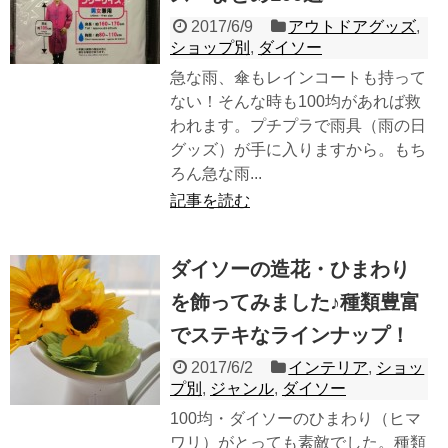
2017/6/9
アウトドアグッズ
,
ショップ別
,
ダイソー
急な雨、傘もレインコートも持って
ない！そんな時も100均があれば救
われます。プチプラで雨具（雨の日
グッズ）が手に入りますから。もち
ろん急な雨...
記事を読む
ダイソーの造花・ひまわり
を飾ってみました♪種類豊富
でステキなラインナップ！
2017/6/2
インテリア
,
ショッ
プ別
,
ジャンル
,
ダイソー
100均・ダイソーのひまわり（ヒマ
ワリ）がとっても素敵でした。種類