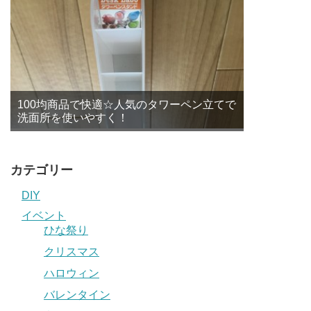
100均商品で快適☆人気のタワーペン立てで
洗面所を使いやすく！
カテゴリー
DIY
イベント
ひな祭り
クリスマス
ハロウィン
バレンタイン