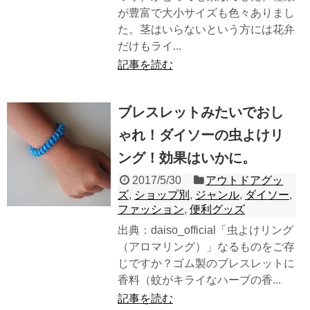
が豊富で大小サイズも色々ありまし
た。茎はいらないという方には花弁
だけもライ...
記事を読む
ブレスレットみたいでおし
ゃれ！ダイソーの虫よけリ
ング！効果はいかに。
2017/5/30
アウトドアグッ
ズ
,
ショップ別
,
ジャンル
,
ダイソー
,
ファッション
,
便利グッズ
出典：daiso_official「虫よけリング
（アロマリング）」なるものをご存
じですか？ゴム製のブレスレットに
香料（蚊がキライなハーブの香...
記事を読む