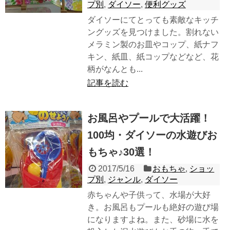
プ別
,
ダイソー
,
便利グッズ
ダイソーにてとっても素敵なキッチ
ングッズを見つけました。割れない
メラミン製のお皿やコップ、紙ナフ
キン、紙皿、紙コップなどなど、花
柄がなんとも...
記事を読む
お風呂やプールで大活躍！
100均・ダイソーの水遊びお
もちゃ♪30選！
2017/5/16
おもちゃ
,
ショッ
プ別
,
ジャンル
,
ダイソー
赤ちゃんや子供って、水場が大好
き。お風呂もプールも絶好の遊び場
になりますよね。また、砂場に水を