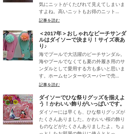
気にニットがくたびれて見えてしまいま
すよね。高いニットもお得のニット...
記事を読む
＜2017年＞おしゃれなビーチサンダ
ルはダイソーで決まり！サイズ表あ
り♪
海でプールで大活躍のビーチサンダル。
海やプールでなくても夏の外履き用のサ
ンダルとして愛用する方も多いと思いま
す。ホームセンターやスーパーで売...
記事を読む
ダイソーでひな祭りグッズを揃えよ
う！かわいい飾りがいっぱいです。
ダイソーには早くも、ひな祭りグッズが
たくさんありました。かわいい桜の飾り
ものなどがたくさんありましたよ。ちょ
っとしたお部屋の飾りに使うととっ...