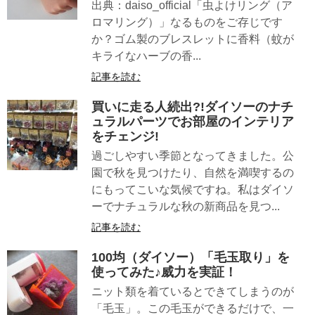
出典：daiso_official「虫よけリング（ア
ロマリング）」なるものをご存じです
か？ゴム製のブレスレットに香料（蚊が
キライなハーブの香...
記事を読む
買いに走る人続出?!ダイソーのナチ
ュラルパーツでお部屋のインテリア
をチェンジ!
過ごしやすい季節となってきました。公
園で秋を見つけたり、自然を満喫するの
にもってこいな気候ですね。私はダイソ
ーでナチュラルな秋の新商品を見つ...
記事を読む
100均（ダイソー）「毛玉取り」を
使ってみた♪威力を実証！
ニット類を着ているとできてしまうのが
「毛玉」。この毛玉ができるだけで、一