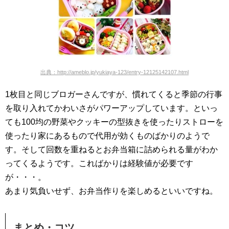
出典
：http://ameblo.jp/yukiaya-123/entry-12125142107.html
1枚目と同じブロガーさんですが、慣れてくると季節の行事
を取り入れてかわいさがパワーアップしています。といっ
ても100均の野菜やクッキーの型抜きを使ったりストローを
使ったり家にあるもので代用が効くものばかりのようで
す。そして回数を重ねるとお弁当箱に詰められる量がわか
ってくるようです。こればかりは経験値が必要です
が・・・。
あまり気負いせず、お弁当作りを楽しめるといいですね。
まとめ・コツ