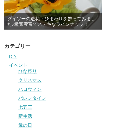
ダイソーの造花・ひまわりを飾ってみまし
た♪種類豊富でステキなラインナップ！
カテゴリー
DIY
イベント
ひな祭り
クリスマス
ハロウィン
バレンタイン
七五三
新生活
母の日