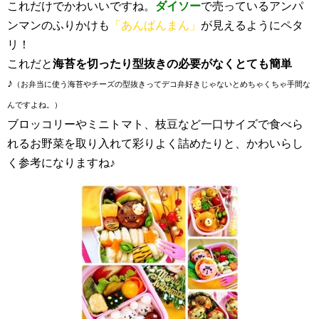
これだけでかわいいですね。
ダイソー
で売っているアンパ
ンマンのふりかけも
「あんぱんまん」
が見えるようにペタ
リ！
これだと
海苔を切ったり型抜きの必要がなくとても簡単
♪
（お弁当に使う海苔やチーズの型抜きってデコ弁好きじゃないとめちゃくちゃ手間な
んですよね。）
ブロッコリーやミニトマト、枝豆など一口サイズで食べら
れるお野菜を取り入れて彩りよく詰めたりと、かわいらし
く参考になりますね♪