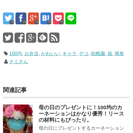
100均
,
お弁当
,
かわいい
,
キャラ
,
デコ
,
幼稚園
,
箱
,
簡単
ナミさん
関連記事
母の日のプレゼントに！100均のカ
ーネーションはかなり優秀！リース
の材料にもぴったり。
母の日にプレゼントするカーネーション