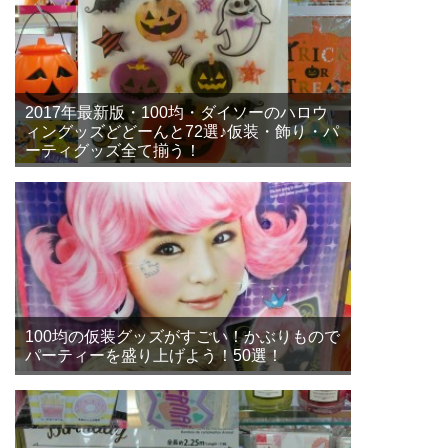
2017年最新版・100均・ダイソーのハロウ
ィングッズどどーんと72選♪仮装・飾り・パ
ーティグッズ全て揃う！
100均の仮装グッズがすごい！かぶりもので
パーティーを盛り上げよう！50選！