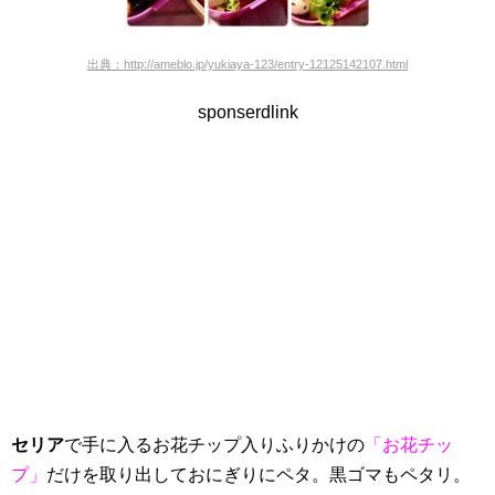
出典
：http://ameblo.jp/yukiaya-123/entry-12125142107.html
sponserdlink
セリア
で手に入るお花チップ入りふりかけの
「お花チッ
プ」
だけを取り出しておにぎりにペタ。黒ゴマもペタリ。